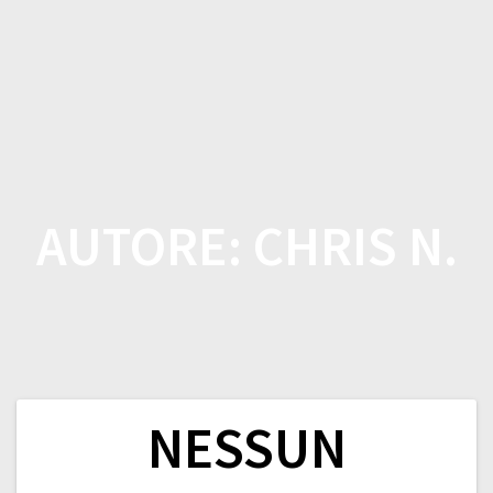
Salta
al
contenuto
AUTORE:
CHRIS N.
NESSUN