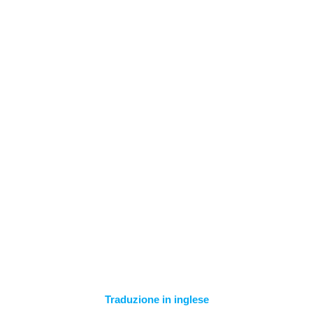
Salta
al
contenuto
PARAMETRI DI
ESPORTAZIONE
Traduzione in inglese