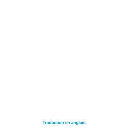
Skip
to
content
PARAMÈTRES
D’EXPORTATION
Traduction en anglais