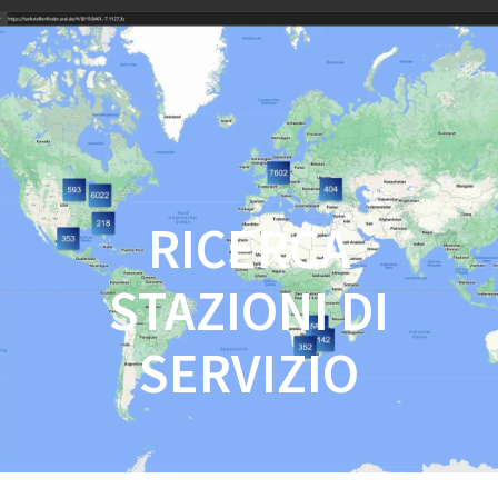
Salta
al
contenuto
RICERCA
STAZIONI DI
SERVIZIO