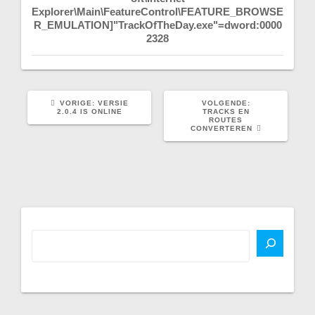
Explorer\Main\FeatureControl\FEATURE_BROWSE
R_EMULATION]"TrackOfTheDay.exe"=dword:0000
2328
VORIG
VOLGEND
VORIGE:
VERSIE
VOLGENDE:
BERICHT:
BERICHT:
2.0.4 IS ONLINE
TRACKS EN
ROUTES
CONVERTEREN