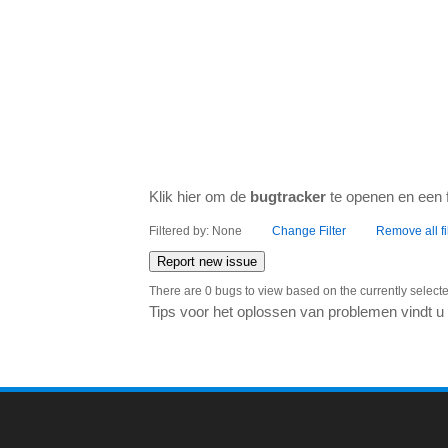
Klik hier om de
bugtracker
te openen en een f
Filtered by: None
Change Filter
Remove all fi
Report new issue
There are 0 bugs to view based on the currently selected
Tips voor het oplossen van problemen vindt u 