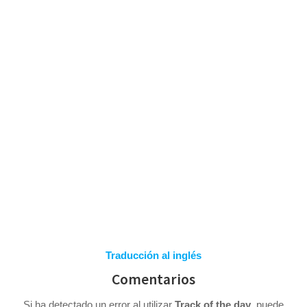
Skip
to
content
COMENTARIOS
Traducción al inglés
Comentarios
Si ha detectado un error al utilizar
Track of the day
, puede