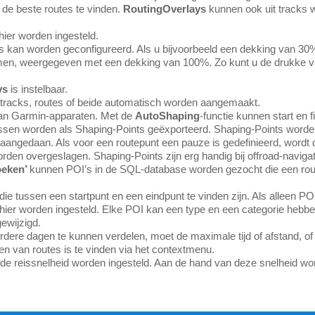
 de beste routes te vinden.
RoutingOverlays
kunnen ook uit tracks 
ier worden ingesteld.
 kan worden geconfigureerd. Als u bijvoorbeeld een dekking van 30%
omen, weergegeven met een dekking van 100%. Zo kunt u de drukke v
ys
is instelbaar.
n tracks, routes of beide automatisch worden aangemaakt.
 van Garmin-apparaten. Met de
AutoShaping
-functie kunnen start en 
ssen worden als Shaping-Points geëxporteerd. Shaping-Points worden 
aangedaan. Als voor een routepunt een pauze is gedefinieerd, wordt 
en overgeslagen. Shaping-Points zijn erg handig bij offroad-navigat
oeken’
kunnen POI’s in de SQL-database worden gezocht die een rout
ie tussen een startpunt en een eindpunt te vinden zijn. Als alleen P
ier worden ingesteld. Elke POI kan een type en een categorie hebbe
ewijzigd.
ere dagen te kunnen verdelen, moet de maximale tijd of afstand, of
en van routes is te vinden via het contextmenu.
 reissnelheid worden ingesteld. Aan de hand van deze snelheid wordt