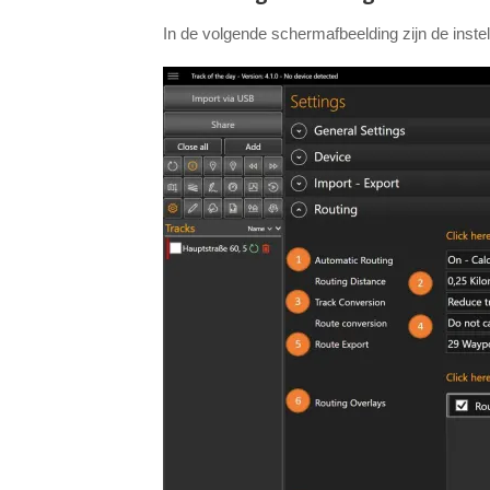
In de volgende schermafbeelding zijn de instel