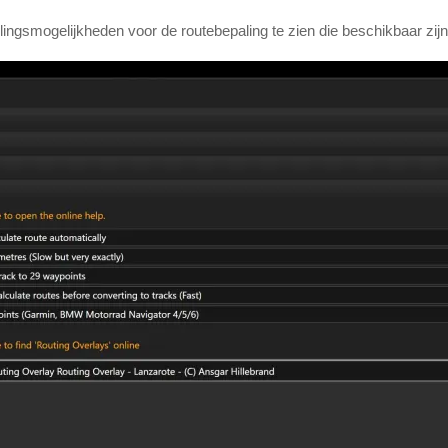
lingsmogelijkheden voor de routebepaling te zien die beschikbaar zijn 