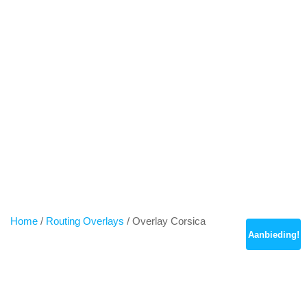
Spring
naar
inhoud
OVERLAY CORSICA
Home
/
Routing Overlays
/ Overlay Corsica
Aanbieding!