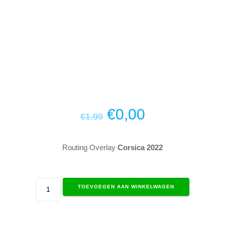
Oorspronkelijke
Huidige
€
0,00
€
1,99
prijs
prijs
was:
is:
€1,99.
€0,00.
Routing Overlay
Corsica 2022
Overlay
TOEVOEGEN AAN WINKELWAGEN
Corsica
aantal