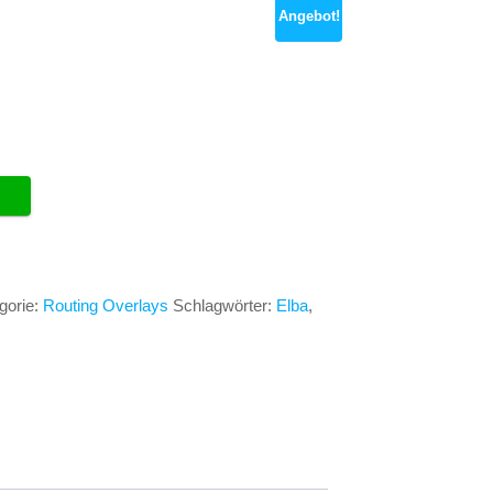
Angebot!
cher
ller
.
gorie:
Routing Overlays
Schlagwörter:
Elba
,