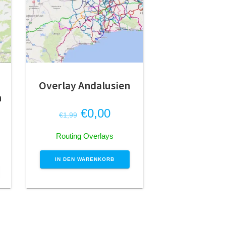
Overlay Andalusien
n
Ursprünglicher
Aktueller
€
0,00
€
1,99
icher
eller
Preis
Preis
Routing Overlays
s
war:
ist:
€1,99
€0,00.
IN DEN WARENKORB
00.