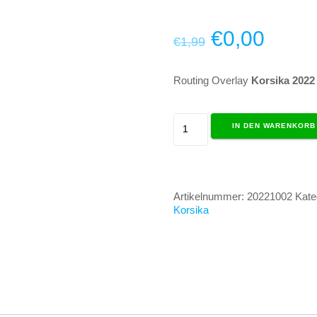
Ursprüngli
Aktue
€
0,00
€
1,99
Preis
Preis
Routing Overlay
Korsika 2022
war:
ist:
Overlay
IN DEN WARENKORB
€1,99
€0,00
Korsika
Menge
Artikelnummer:
20221002
Kate
Korsika