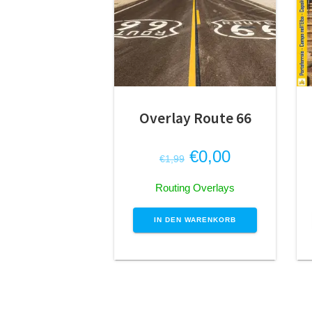
Overlay Route 66
Ursprünglicher
Aktueller
€
0,00
€
1,99
Preis
Preis
Routing Overlays
war:
ist:
€1,99
€0,00.
IN DEN WARENKORB