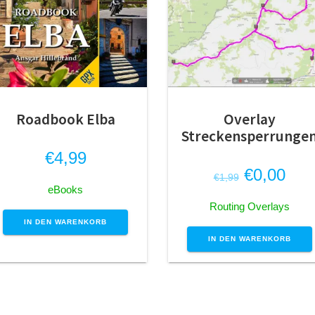
Roadbook Elba
Overlay
Streckensperrunge
€
4,99
Ursprüngl
Aktu
€
0,00
€
1,99
eBooks
Preis
Prei
Routing Overlays
war:
ist:
IN DEN WARENKORB
€1,99
€0,
IN DEN WARENKORB