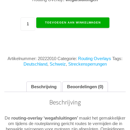
Overlay:
TOEVOEGEN AAN WINKELWAGEN
wegafsluitingen
aantal
Artikelnummer:
20222010
Categorie:
Routing Overlays
Tags:
Deutschland
,
Schweiz
,
Streckensperrungen
Beschrijving
Beoordelingen (0)
Beschrijving
De
routing-overlay ‘wegafsluitingen’
maakt het gemakkelijker
om tijdens de routeplanning gericht routes te vermijden die in
bepaalde seizoenen voor motoren zijn afgesloten. Omleidingen