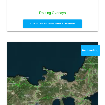
prijs
prijs
was:
is:
Routing Overlays
€1,99.
€0,00.
TOEVOEGEN AAN WINKELWAGEN
Aanbieding!