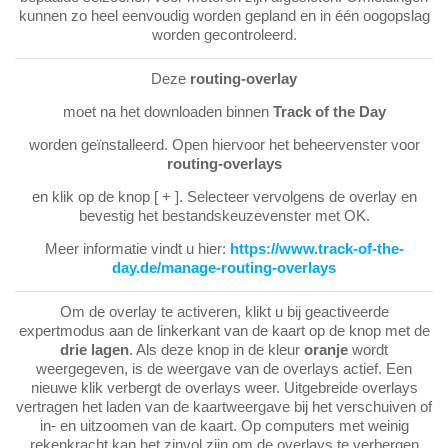
kunnen zo heel eenvoudig worden gepland en in één oogopslag
worden gecontroleerd.
Deze
routing-overlay
moet na het downloaden binnen
Track of the Day
worden geïnstalleerd. Open hiervoor het beheervenster voor
routing-overlays
en klik op de knop [ + ]. Selecteer vervolgens de overlay en
bevestig het bestandskeuzevenster met OK.
Meer informatie vindt u hier:
https://www.track-of-the-
day.de/manage-routing-overlays
Om de overlay te activeren, klikt u bij geactiveerde
expertmodus aan de linkerkant van de kaart op de knop met de
drie lagen
. Als deze knop in de kleur
oranje
wordt
weergegeven, is de weergave van de overlays actief. Een
nieuwe klik verbergt de overlays weer. Uitgebreide overlays
vertragen het laden van de kaartweergave bij het verschuiven of
in- en uitzoomen van de kaart. Op computers met weinig
rekenkracht kan het zinvol zijn om de overlays te verbergen