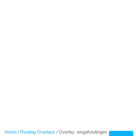
Spring
naar
inhoud
OVERLAY:
WEGAFSLUITINGE
N
Home
/
Routing Overlays
/ Overlay: wegafsluitingen