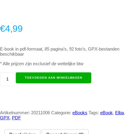
€
4,99
E-book in pdf-formaat, 85 pagina’s, 92 foto’s, GPX-bestanden
beschikbaar
* Alle prijzen zijn exclusief de wettelijke btw
Roadbook
TOEVOEGEN AAN WINKELWAGEN
Elba
(NL)
aantal
Artikelnummer:
20211006
Categorie:
eBooks
Tags:
eBook
,
Elba
,
GPX
,
PDF