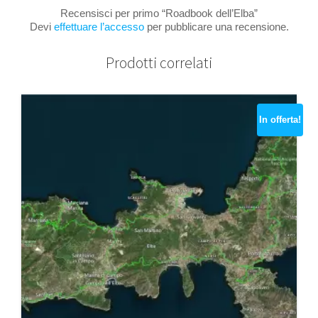
Recensisci per primo “Roadbook dell’Elba”
Devi
effettuare l’accesso
per pubblicare una recensione.
Prodotti correlati
In offerta!