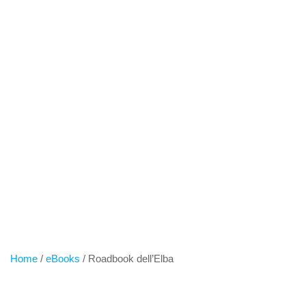
Salta
al
contenuto
ROADBOOK
DELL’ELBA
Home
/
eBooks
/ Roadbook dell’Elba