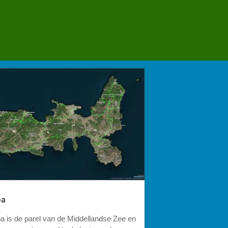
ba
ba is de parel van de Middellandse Zee en