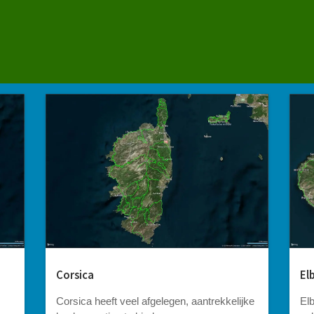
Corsica
El
Corsica heeft veel afgelegen, aantrekkelijke
El