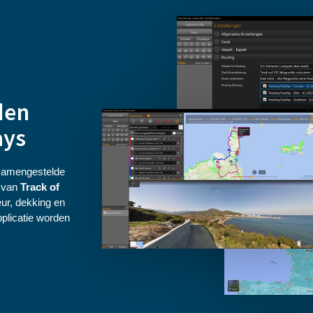
den
ays
 samengestelde
r van
Track of
ur, dekking en
pplicatie worden