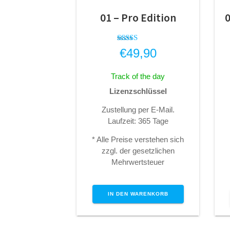
01 – Pro Edition
0
Bewertet
€
49,90
mit
4.33
von 5
Track of the day
Lizenzschlüssel
Zustellung per E-Mail.
Laufzeit: 365 Tage
* Alle Preise verstehen sich
zzgl. der gesetzlichen
Mehrwertsteuer
IN DEN WARENKORB