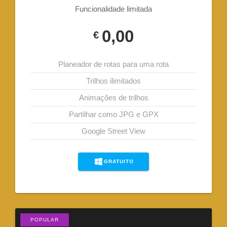
Funcionalidade limitada
0,00
€
Planeador de rotas para uma rota
Trilhos ilimitados
Animações de trilhos
Partilhar como JPG e GPX
Google Street View
GRATUITO
POPULAR