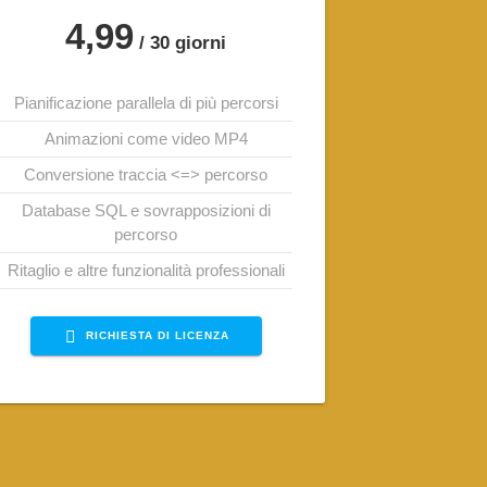
4,99
/ 30 giorni
Pianificazione parallela di più percorsi
Animazioni come video MP4
Conversione traccia <=> percorso
Database SQL e sovrapposizioni di
percorso
Ritaglio e altre funzionalità professionali
RICHIESTA DI LICENZA