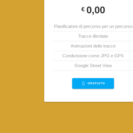
0,00
€
Pianificatore di percorso per un percorso
Tracce illimitate
Animazioni delle tracce
Condivisione come JPG e GPX
Google Street View
GRATUITO