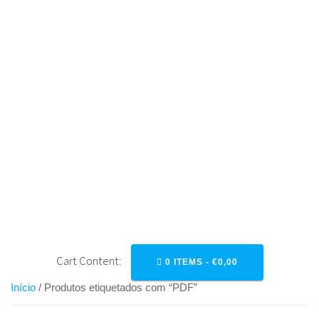
Skip
to
content
PDF
Cart Content:
0 ITEMS -
€
0,00
Início
/ Produtos etiquetados com “PDF”