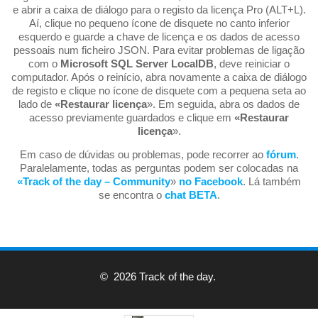
e abrir a caixa de diálogo para o registo da licença Pro (ALT+L).
Aí, clique no pequeno ícone de disquete no canto inferior
esquerdo e guarde a chave de licença e os dados de acesso
pessoais num ficheiro JSON. Para evitar problemas de ligação
com o
Microsoft SQL Server LocalDB
, deve reiniciar o
computador. Após o reinício, abra novamente a caixa de diálogo
de registo e clique no ícone de disquete com a pequena seta ao
lado de
«Restaurar licença
». Em seguida, abra os dados de
acesso previamente guardados e clique em
«Restaurar
licença
».
Em caso de dúvidas ou problemas, pode recorrer ao
fórum
.
Paralelamente, todas as perguntas podem ser colocadas na
«Track of the day – Community
»
no Facebook
. Lá também
se encontra o
chat BETA
.
© 2026 Track of the day.