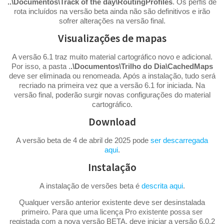
..\Documentos\Track of the day\RoutingProfiles
. Os perfis de
rota incluídos na versão beta ainda não são definitivos e irão
sofrer alterações na versão final.
Visualizações de mapas
A versão 6.1 traz muito material cartográfico novo e adicional.
Por isso, a pasta .
.\Documentos\Trilho do Dia\CachedMaps
deve ser eliminada ou renomeada. Após a instalação, tudo será
recriado na primeira vez que a versão 6.1 for iniciada. Na
versão final, poderão surgir novas configurações do material
cartográfico.
Download
A versão beta de 4 de abril de 2025 pode
ser descarregada
aqui
.
Instalação
A instalação de versões beta é
descrita aqui
.
Qualquer versão anterior existente deve ser desinstalada
primeiro. Para que uma licença Pro existente possa ser
registada com a nova versão BETA, deve iniciar a versão 6.0.2