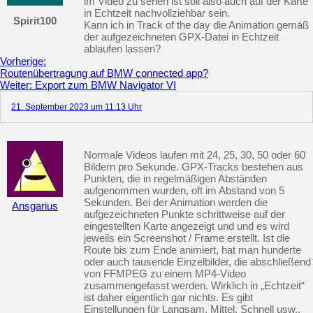
im Video zu sehen ist soll also auch auf der Karte
in Echtzeit nachvollziehbar sein.
Spirit100
Kann ich in Track of the day die Animation gemäß
der aufgezeichneten GPX-Datei in Echtzeit
ablaufen lassen?
Vorheriger
Vorherige:
Beitrag:
Routenübertragung auf BMW connected app?
Nächster
Weiter:
Export zum BMW Navigator VI
Beitrag:
21. September 2023 um 11:13 Uhr
Normale Videos laufen mit 24, 25, 30, 50 oder 60
Bildern pro Sekunde. GPX-Tracks bestehen aus
Punkten, die in regelmäßigen Abständen
aufgenommen wurden, oft im Abstand von 5
Sekunden. Bei der Animation werden die
Ansgarius
aufgezeichneten Punkte schrittweise auf der
eingestellten Karte angezeigt und und es wird
jeweils ein Screenshot / Frame erstellt. Ist die
Route bis zum Ende animiert, hat man hunderte
oder auch tausende Einzelbilder, die abschließend
von FFMPEG zu einem MP4-Video
zusammengefasst werden. Wirklich in „Echtzeit“
ist daher eigentlich gar nichts. Es gibt
Einstellungen für Langsam, Mittel, Schnell usw.,