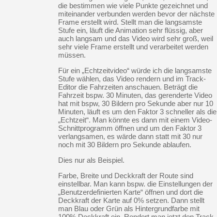
die bestimmen wie viele Punkte gezeichnet und
miteinander verbunden werden bevor der nächste
Frame erstellt wird. Stellt man die langsamste
Stufe ein, läuft die Animation sehr flüssig, aber
auch langsam und das Video wird sehr groß, weil
sehr viele Frame erstellt und verarbeitet werden
müssen.
Für ein „Echtzeitvideo“ würde ich die langsamste
Stufe wählen, das Video rendern und im Track-
Editor die Fahrzeiten anschauen. Beträgt die
Fahrzeit bspw. 30 Minuten, das gerenderte Video
hat mit bspw, 30 Bildern pro Sekunde aber nur 10
Minuten, läuft es um den Faktor 3 schneller als die
„Echtzeit“. Man könnte es dann mit einem Video-
Schnittprogramm öffnen und um den Faktor 3
verlangsamen, es wärde dann statt mit 30 nur
noch mit 30 Bildern pro Sekunde ablaufen.
Dies nur als Beispiel.
Farbe, Breite und Deckkraft der Route sind
einstellbar. Man kann bspw. die Einstellungen der
„Benutzerdefinierten Karte“ öffnen und dort die
Deckkraft der Karte auf 0% setzen. Dann stellt
man Blau oder Grün als Hintergrundfarbe mit
100% Deckkraft ein. Rendert man jetzt den Track,