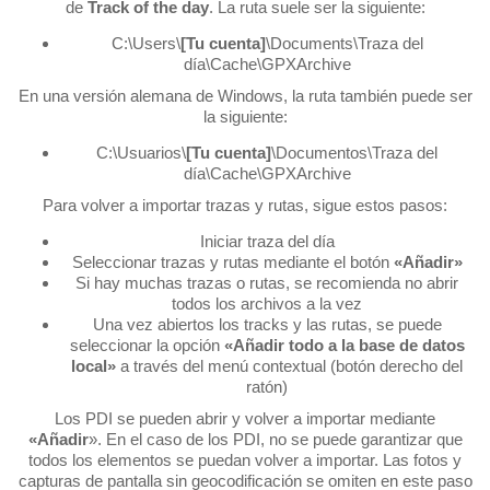
de
Track of the day
. La ruta suele ser la siguiente:
C:\Users\
[Tu cuenta]
\Documents\Traza del
día\Cache\GPXArchive
En una versión alemana de Windows, la ruta también puede ser
la siguiente:
C:\Usuarios\
[Tu cuenta]
\Documentos\Traza del
día\Cache\GPXArchive
Para volver a importar trazas y rutas, sigue estos pasos:
Iniciar traza del día
Seleccionar trazas y rutas mediante el botón
«Añadir»
Si hay muchas trazas o rutas, se recomienda no abrir
todos los archivos a la vez
Una vez abiertos los tracks y las rutas, se puede
seleccionar la opción
«Añadir todo a la base de datos
local»
a través del menú contextual (botón derecho del
ratón)
Los PDI se pueden abrir y volver a importar mediante
«Añadir
». En el caso de los PDI, no se puede garantizar que
todos los elementos se puedan volver a importar. Las fotos y
capturas de pantalla sin geocodificación se omiten en este paso