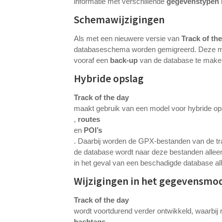
informatie met verschillende
gegevenstypen
Schemawijzigingen
Als met een nieuwere versie van
Track of th
databaseschema worden gemigreerd. Deze migr
vooraf een
back-up
van de database te make
Hybride opslag
Track of the day
maakt gebruik van een model voor hybride o
,
routes
en
POI’s
. Daarbij worden de GPX-bestanden van de tra
de database wordt naar deze bestanden alleen
in het geval van een beschadigde database a
Wijzigingen in het gegevensmo
Track of the day
wordt voortdurend verder ontwikkeld, waarbij
hashtags