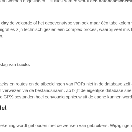
kan worden opgeslagen. Dit alles samen wordt
een
databaseschem
e day
de volgorde of het gegevenstype van ook maar één tabelkolom v
aties zijn technisch gezien een complex proces, waarbij veel mis 
n.
pslag van
tracks
cks en routes en de afbeeldingen van POI’s niet in de database zel
 verwezen via de bestandsnaam. Zo blijft de eigenlijke database sne
lle GPX-bestanden heel eenvoudig opnieuw uit de cache kunnen wor
del
 rekening wordt gehouden met de wensen van gebruikers. Wijzigingen z