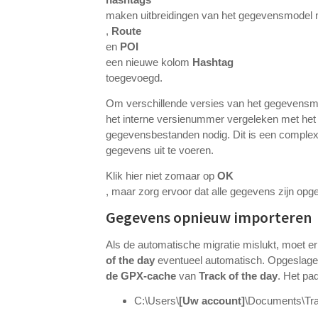
maken uitbreidingen van het gegevensmodel n
,
Route
en
POI
een nieuwe kolom
Hashtag
toegevoegd.
Om verschillende versies van het gegevensmo
het interne versienummer vergeleken met het
gegevensbestanden nodig. Dit is een complex 
gegevens uit te voeren.
Klik hier niet zomaar op
OK
, maar zorg ervoor dat alle gegevens zijn opg
Gegevens opnieuw importeren
Als de automatische migratie mislukt, moet e
of the day
eventueel automatisch. Opgeslagen
de GPX-cache
van
Track of the day
. Het pad
C:\Users\
[Uw account]
\Documents\Tra