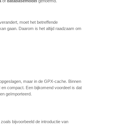
a
of
databasemodel
genoemd.
erandert, moet het betreffende
kan gaan. Daarom is het altijd raadzaam om
f opgeslagen, maar in de GPX-cache. Binnen
l en compact. Een bijkomend voordeel is dat
den geïmporteerd.
oals bijvoorbeeld de introductie van