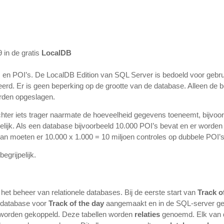
 in de gratis
LocalDB
s en POI’s. De LocalDB Edition van SQL Server is bedoeld voor gebr
erd. Er is geen beperking op de grootte van de database. Alleen de b
rden opgeslagen.
hter iets trager naarmate de hoeveelheid gegevens toeneemt, bijvoo
jdelijk. Als een database bijvoorbeeld 10.000 POI’s bevat en er word
an moeten er 10.000 x 1.000 = 10 miljoen controles op dubbele POI’
egrijpelijk.
t beheer van relationele databases. Bij de eerste start van
Track o
le database voor
Track of the day
aangemaakt en in de SQL-server ger
n worden gekoppeld. Deze tabellen worden
relaties
genoemd. Elk van d