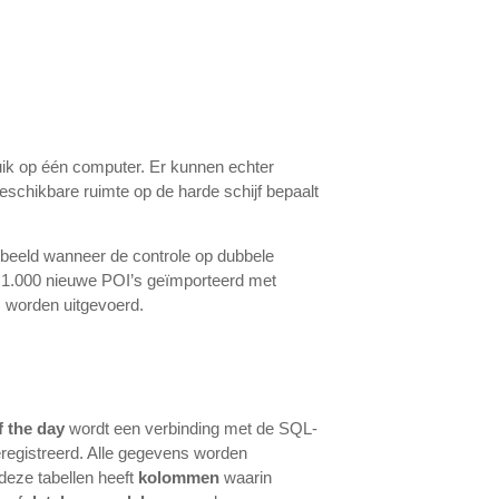
uik op één computer. Er kunnen echter
eschikbare ruimte op de harde schijf bepaalt
rbeeld wanneer de controle op dubbele
en 1.000 nieuwe POI’s geïmporteerd met
s worden uitgevoerd.
f the day
wordt een verbinding met de SQL-
egistreerd. Alle gegevens worden
eze tabellen heeft
kolommen
waarin