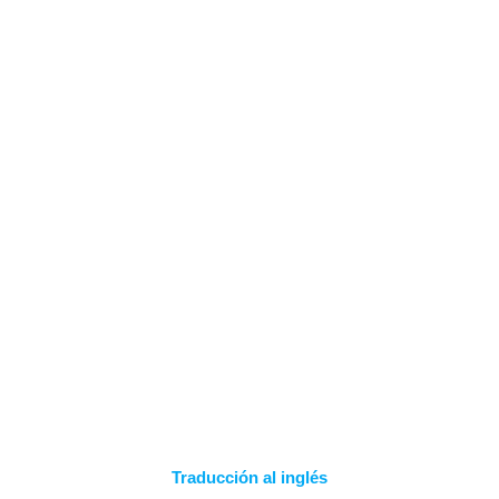
Saltar
al
contenido
MODO SIN
CONEXIÓN
Traducción al inglés