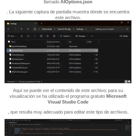
llamado
AIOptions.json
. La siguiente captura de pantalla muestra dónde se encuentra
este archivo.
Aquí se puede ver el contenido de este archivo; para su
visualización se ha utilizado el programa gratuito
Microsoft
Visual Studio Code
, que resulta muy adecuado para editar este tipo de archivos.