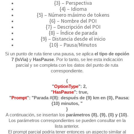
{3} – Perspectiva
{4} – Idioma
{5} – Número máximo de tokens
{6} – Nombre del POI
{7} – Descripción del POI
{8} – Índice de parada
{9} – Distancia desde el inicio
{10} – Pausa/Minutos
Si un punto de ruta tiene una pausa, se aplica
el tipo de opción
7 (IsVia)
y
HasPause
. Por lo tanto, se lee esta indicación
parcial y se completa con los datos del punto de ruta
correspondiente.
{
"
OptionType
": 2,
"
HasPause
": true,
"
Prompt
": "Parada #{8}: después de {9} km en {0}, Pausa:
{10} minutos, "
}
A continuación, se insertan los
parámetros {8}, {9}, {0} y {10}
.
Los parámetros correspondientes se pueden consultar en la
lista anterior.
El prompt parcial podría tener entonces un aspecto similar al