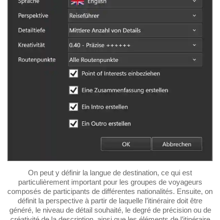
On peut y définir la langue de destination, ce qui est
particulièrement important pour les groupes de voyageurs
composés de participants de différentes nationalités. Ensuite, on
définit la perspective à partir de laquelle l’itinéraire doit être
généré, le niveau de détail souhaité, le degré de précision ou de
créativité de la description, ainsi que les éléments de l’itinéraire