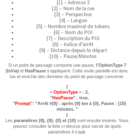
{1} – Adresse 2
{2} – Nom de la rue
{3} – Perspective
{4} – Langue
{5} – Nombre maximal de tokens
{6} – Nom du POI
{7} – Description du POI
{8} – Indice d’arrêt
{9} – Distance depuis le départ
{10} – Pause/Minutes
Si un point de passage comporte une pause,
l’OptionType 7
(IsVia)
et
HasPause
s’appliquent. Cette invite partielle est donc
lue et enrichie des données du point de passage concerné.
{
«
OptionType
» : 2,
"
HasPause
" : true,
"
Prompt
": "Arrêt #{8} : après {9} km à {0}, Pause : {10}
minutes, "
}
Les
paramètres {8}, {9}, {0} et {10}
sont ensuite insérés. Vous
pouvez consulter la liste ci-dessus pour savoir de quels
paramètres il s’agit.