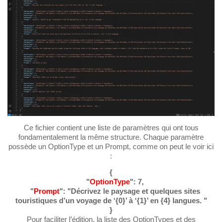
Ce fichier contient une liste de paramètres qui ont tous
fondamentalement la même structure. Chaque paramètre
possède un OptionType et un Prompt, comme on peut le voir ici
:
{
"
OptionType
": 7,
"
Prompt
": "Décrivez le paysage et quelques sites
touristiques d’un voyage de ‘{0}’ à ‘{1}’ en {4} langues. "
}
Pour faciliter l’édition, la liste des OptionTypes et des