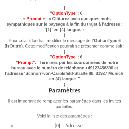
{
"
OptionType
": 6,
«
Prompt
» : « Clôturez avec quelques mots
sympathiques sur le paysage à la fin du trajet à l’adresse :
‘{1}’ en {4} langue. »
}
Pour cela, il faudrait modifier le message de
l’OptionType 6
(IsOutro)
. Cette modification pourrait se présenter comme suit :
{
"
OptionType
": 6,
"
Prompt
": "Terminez par les coordonnées de notre
bureau avec le numéro de téléphone +49123456890 et
l’adresse ‘Schnorr-von-Carolsfeld-Straße 88, 81927 Munich’
en {4} langue. "
}
Paramètres
Il est important de remplacer les paramètres dans les invites
partielles.
Voici la liste des paramètres :
{0} – Adresse 1