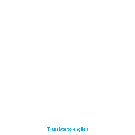
Zum
Inhalt
springen
EXPORTEINSTELL
UNGEN – GERÄT
Translate to english