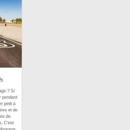
h
ags ? Si
y pendant
r petit à
ires et de
tés de
s. C’est
 disposer