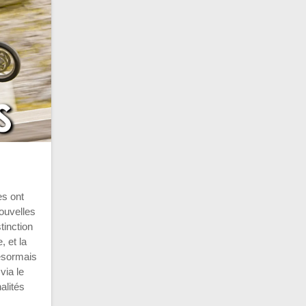
es ont
ouvelles
tinction
, et la
désormais
via le
alités