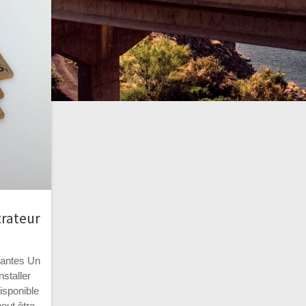
trateur
uantes Un
nstaller
disponible
eut être