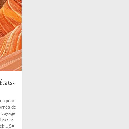
États-
ion pour
ionnés de
r voyage
l existe
ack USA