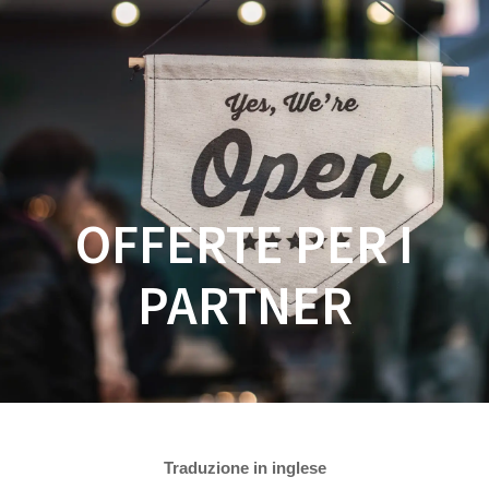
Salta
al
contenuto
OFFERTE PER I
PARTNER
Traduzione in inglese