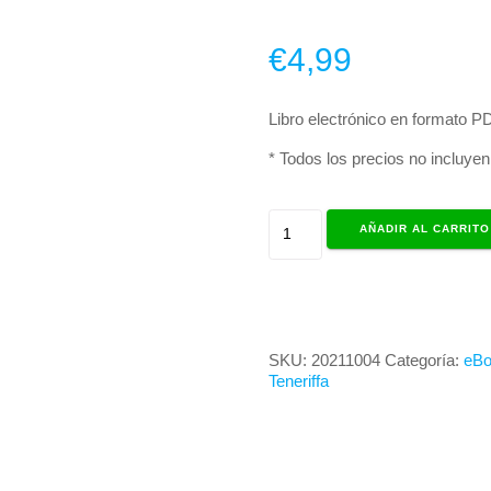
€
4,99
Libro electrónico en formato P
* Todos los precios no incluyen 
Guía
AÑADIR AL CARRITO
de
ruta
de
Tenerife
cantidad
SKU:
20211004
Categoría:
eBo
Teneriffa