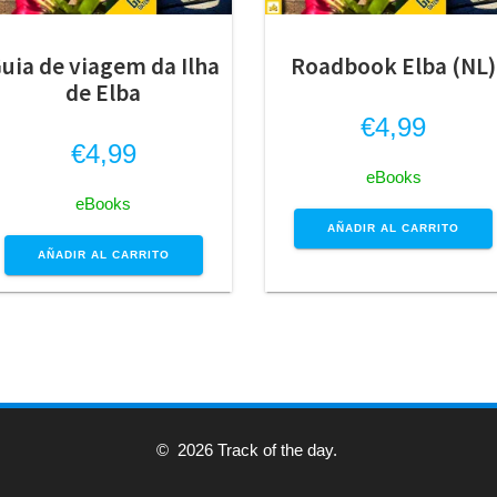
uia de viagem da Ilha
Roadbook Elba (NL)
de Elba
€
4,99
€
4,99
eBooks
eBooks
AÑADIR AL CARRITO
AÑADIR AL CARRITO
© 2026 Track of the day.