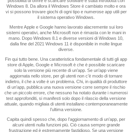
possibilità di offrire e scaricare software è stata introdotta con
Windows 8. Da allora il Windows Store è cambiato molto e ora
vi si possono trovare giochi di ogni tipo e numerose app utili per
il sistema operativo Windows.
Mentre Apple e Google hanno lavorato alacremente sui loro
sistemi operativi, anche Microsoft non è rimasta con le mani in
mano. Dopo Windows 8.1 e diverse versioni di Windows 10,
dalla fine del 2021 Windows 11 è disponibile in molte lingue
diverse.
Fin qui tutto bene. Una caratteristica fondamentale di tutti gli app
store di Apple, Google e Microsoft è che è possibile scaricare
solo la versione più recente di un’app. Se un’app viene
aggiornata nello store, per gli utenti non c’è modo di tornare
indietro, il che a volte è un problema. Chi, in qualità di produttore
di un’app, pubblica una nuova versione corre sempre il rischio
che un piccolo errore, che nessuno ha notato durante i numerosi
test approfonditi, si manifesti solo dopo il rilascio della versione
attuale, quando migliaia di utenti installano contemporaneamente
l’ultima versione.
Capita quindi spesso che, dopo l’aggiornamento di un’app, per
alcuni utenti nulla funzioni più. Ciò causa sempre grande
frustrazione ed è estremamente fastidioso. Se una versione