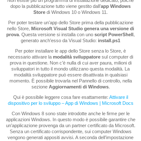
Non esiste più un programma di installazione dedicato, poiché
dopo la pubblicazione tutto viene gestito dall’
app
Windows
Store
di Windows 10 o Windows 11.
Per poter testare un’app dello Store prima della pubblicazione
nello Store,
Microsoft Visual Studio genera una versione di
prova
. Questa versione si installa con uno
script PowerShell
,
generato anch’esso da Visual Studio:
install.ps1
Per poter installare le app dello Store senza lo Store, è
necessario attivare la
modalità sviluppatore
sul computer di
prova in questione. Non c’è nulla di cui aver paura, milioni di
sviluppatori in tutto il mondo utilizzano questa modalità. La
modalità sviluppatore può essere disattivata in qualsiasi
momento. È possibile trovarla nel Pannello di controllo, nella
sezione
Aggiornamenti di Windows
.
Qui è possibile leggere cosa fare esattamente:
Attivare il
dispositivo per lo sviluppo – App di Windows | Microsoft Docs
Con Windows 8 sono state introdotte anche le firme per le
applicazioni Windows. In questo modo è possibile garantire che
un’applicazione provenga da un partner certificato da Microsoft.
Senza un certificato corrispondente, sui computer Windows
vengono generati appositi avvisi. A seconda dell’impostazione