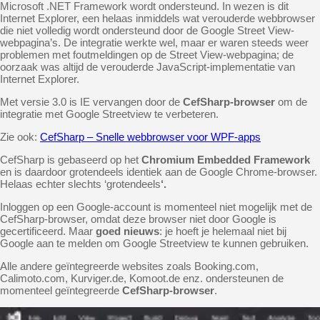
Microsoft .NET Framework wordt ondersteund. In wezen is dit
Internet Explorer, een helaas inmiddels wat verouderde webbrowser
die niet volledig wordt ondersteund door de Google Street View-
webpagina’s. De integratie werkte wel, maar er waren steeds weer
problemen met foutmeldingen op de Street View-webpagina; de
oorzaak was altijd de verouderde JavaScript-implementatie van
Internet Explorer.
Met versie 3.0 is IE vervangen door de
CefSharp-browser
om de
integratie met Google Streetview te verbeteren.
Zie ook:
CefSharp – Snelle webbrowser voor WPF-apps
CefSharp is gebaseerd op het
Chromium Embedded Framework
en is daardoor grotendeels identiek aan de Google Chrome-browser.
Helaas echter slechts ‘grotendeels
‘.
Inloggen op een Google-account is momenteel niet mogelijk met de
CefSharp-browser, omdat deze browser niet door Google is
gecertificeerd. Maar
goed nieuws
: je hoeft je helemaal niet bij
Google aan te melden om Google Streetview te kunnen gebruiken.
Alle andere geïntegreerde websites zoals Booking.com,
Calimoto.com, Kurviger.de, Komoot.de enz. ondersteunen de
momenteel geïntegreerde
CefSharp-browser
.