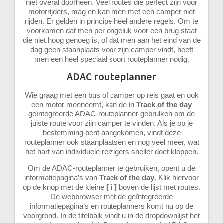
niet overal doorheen. Veel routes die perfect zijn voor
motorrijders, mag en kan men met een camper niet
rijden. Er gelden in principe heel andere regels. Om te
voorkomen dat men per ongeluk voor een brug staat
die niet hoog genoeg is, of dat men aan het eind van de
dag geen staanplaats voor zijn camper vindt, heeft
men een heel speciaal soort routeplanner nodig.
ADAC routeplanner
Wie graag met een bus of camper op reis gaat en ook
een motor meeneemt, kan de in
Track of the day
geïntegreerde ADAC-routeplanner gebruiken om de
juiste route voor zijn camper te vinden. Als je op je
bestemming bent aangekomen, vindt deze
routeplanner ook staanplaatsen en nog veel meer, wat
het hart van individuele reizigers sneller doet kloppen.
Om de ADAC-routeplanner te gebruiken, opent u de
informatiepagina’s van
Track of the day
. Klik hiervoor
op de knop met de kleine
[ i ]
boven de lijst met routes.
De webbrowser met de geïntegreerde
informatiepagina’s en routeplanners komt nu op de
voorgrond. In de titelbalk vindt u in de dropdownlijst het