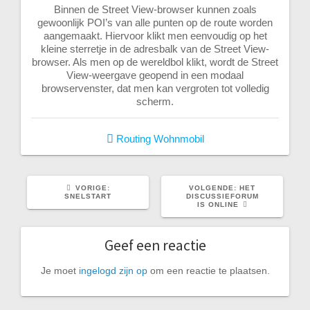
Binnen de Street View-browser kunnen zoals
gewoonlijk POI’s van alle punten op de route worden
aangemaakt. Hiervoor klikt men eenvoudig op het
kleine sterretje in de adresbalk van de Street View-
browser. Als men op de wereldbol klikt, wordt de Street
View-weergave geopend in een modaal
browservenster, dat men kan vergroten tot volledig
scherm.
Routing
Wohnmobil
VORIG
VOLGEND
VORIGE:
VOLGENDE:
HET
BERICHT:
BERICHT:
SNELSTART
DISCUSSIEFORUM
IS ONLINE
Geef een reactie
Je moet
ingelogd zijn op
om een reactie te plaatsen.