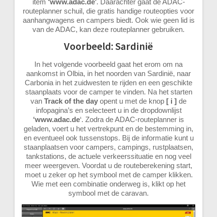
item
‘www.adac.de
‘. Daarachter gaat de ADAC-
routeplanner schuil, die gratis handige routeopties voor
aanhangwagens en campers biedt. Ook wie geen lid is
van de ADAC, kan deze routeplanner gebruiken.
Voorbeeld: Sardinië
In het volgende voorbeeld gaat het erom om na
aankomst in Olbia, in het noorden van Sardinië, naar
Carbonia in het zuidwesten te rijden en een geschikte
staanplaats voor de camper te vinden. Na het starten
van
Track of the day
opent u met de knop
[ i ]
de
infopagina’s en selecteert u in de dropdownlijst
‘www.adac.de
‘. Zodra de ADAC-routeplanner is
geladen, voert u het vertrekpunt en de bestemming in,
en eventueel ook tussenstops. Bij de informatie kunt u
staanplaatsen voor campers, campings, rustplaatsen,
tankstations, de actuele verkeerssituatie en nog veel
meer weergeven. Voordat u de routeberekening start,
moet u zeker op het symbool met de camper klikken.
Wie met een combinatie onderweg is, klikt op het
symbool met de caravan.