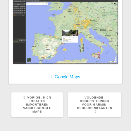
Google Maps
VORIG
VOLGEND
VORIGE:
MIJN
VOLGENDE:
BERICHT:
BERICHT:
LOCATIES
ONDERSTEUNING
IMPORTEREN
VOOR GARMIN-
VANUIT GOOGLE
GEHEUGENKAARTEN
MAPS