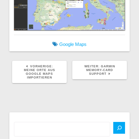
Google Maps
VORHERIGER
NÄCHSTER
VORHERIGE:
WEITER:
GARMIN
BEITRAG:
BEITRAG:
MEINE ORTE AUS
MEMORY-CARD
GOOGLE MAPS
SUPPORT
IMPORTIEREN