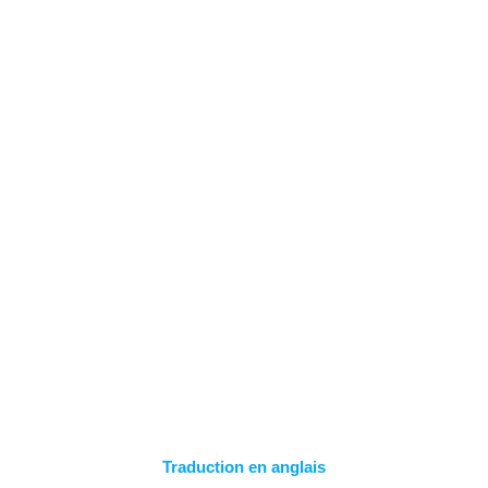
Spring
naar
inhoud
SQL SERVER
LOCALDB 2019
Traduction en anglais