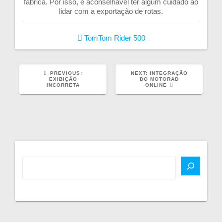
fábrica. Por isso, é aconselhável ter algum cuidado ao
lidar com a exportação de rotas.
TomTom Rider 500
PREVIOUS
NEXT
PREVIOUS:
NEXT:
INTEGRAÇÃO
POST:
POST:
EXIBIÇÃO
DO MOTORAD
INCORRETA
ONLINE