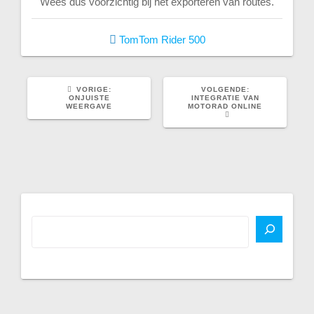
Wees dus voorzichtig bij het exporteren van routes.
TomTom Rider 500
VORIG
VOLGEND
VORIGE:
VOLGENDE:
BERICHT:
BERICHT:
ONJUISTE
INTEGRATIE VAN
WEERGAVE
MOTORAD ONLINE