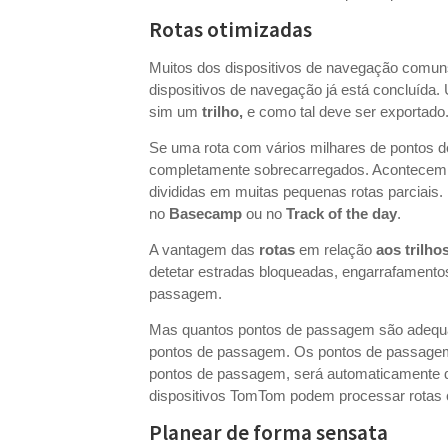
Rotas otimizadas
Muitos dos dispositivos de navegação comuns
dispositivos de navegação já está concluída
sim um
trilho,
e como tal deve ser exportado
Se uma rota com vários milhares de pontos d
completamente sobrecarregados. Acontecem en
divididas em muitas pequenas rotas parciais
no
Basecamp
ou no
Track of the day
.
A vantagem das
rotas
em relação
aos trilho
detetar estradas bloqueadas, engarrafamentos
passagem.
Mas quantos pontos de passagem são adequad
pontos de passagem. Os pontos de passagem s
pontos de passagem, será automaticamente di
dispositivos TomTom podem processar rota
Planear de forma sensata