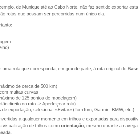
xemplo, de Munique até ao Cabo Norte, não faz sentido exportar est
são rotas que possam ser percorridas num único dia.
tanto:
sagem
elho)
 uma rota que corresponda, em grande parte, à rota original do
Bas
 (máximo de cerca de 500 km)
 com muitas curvas
 máximo de 125 pontos de modelagem)
otão direito do rato -> Aperfeiçoar rota)
de exportação, selecionar «Evitar» (TomTom, Garmin, BMW, etc.)
nvertidas a qualquer momento em trilhos e exportadas para disposi
a visualização de trilhos como
orientação
, mesmo durante a navega
neada.