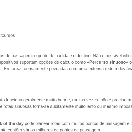
ercursos
os de passagem: o ponto de partida e o destino. Não é possível infl
dispositivos suportam opções de cálculo como
«Percurso sinuoso»
o
 Em áreas densamente povoadas com uma extensa rede rodoviária, 
sto funciona geralmente muito bem e, muitas vezes, não é preciso ma
de rotas sinuosas torna-se subitamente muito lento ou mesmo imposs
k of the day
pode planear rotas com muitos pontos de passagem e oti
ente contêm vários milhares de pontos de passagem.