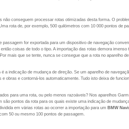
 não conseguem processar rotas otimizadas desta forma. O problema
. Uma rota de, por exemplo, 500 quilómetros com 10 000 pontos de 
.
e passagem for exportada para um dispositivo de navegação convenci
tão coisas de todo o tipo. A importação das rotas demora imenso t
. Por mais que se tente, nunca se consegue que a rota no aparelho
s
é a indicação de mudança de direção. Se um aparelho de navegação 
 e obras e contorná-los automaticamente. Tudo isto deixa de funcio
os para uma rota, ou pelo menos razoáveis? Nos aparelhos Garmin
ão pontos da rota para os quais existe uma indicação de mudança 
vidida em várias rotas ao ocorrer a importação para um
BMW Navi
s com 50 ou mesmo 100 pontos de passagem.