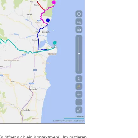
s öffnet sich ein Kontextmenü. Im mittleren