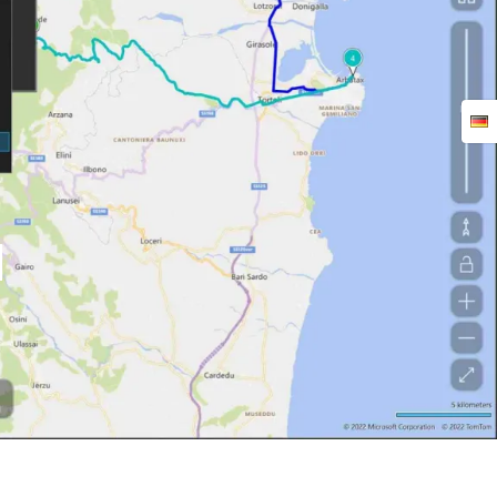
ES
FORUM
KONTAKT
FAQS
N