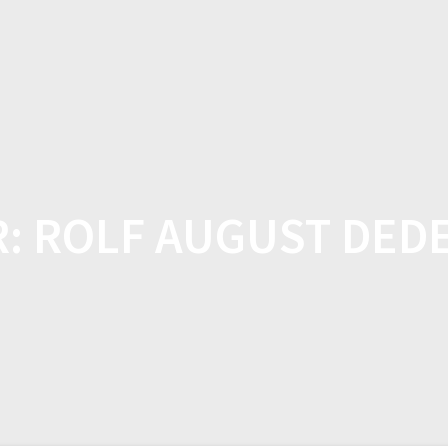
HOME
SHOP
FEATUR
R:
ROLF AUGUST DED