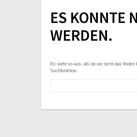
ES KONNTE 
WERDEN.
Es sieht so aus, als ob wir nicht das finde
Suchfunktion.
Suchen
nach: