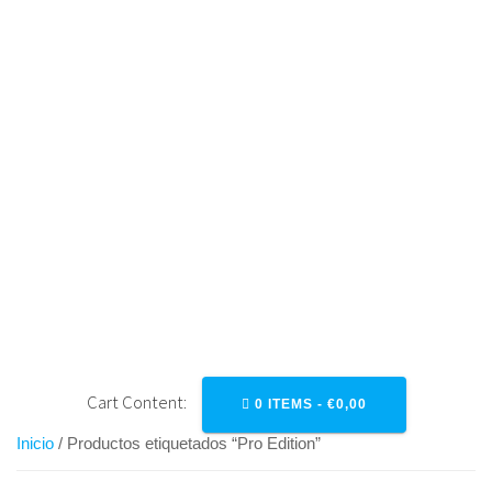
Saltar
al
contenido
PRO EDITION
Cart Content:
0 ITEMS -
€
0,00
Inicio
/ Productos etiquetados “Pro Edition”