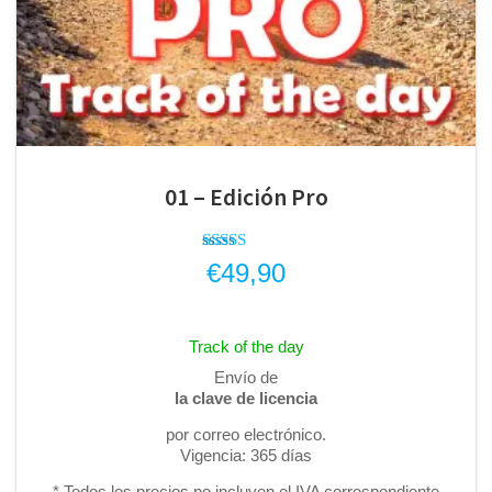
01 – Edición Pro
Valorado
€
49,90
con
4.33
de 5
Track of the day
Envío de
la clave de licencia
por correo electrónico.
Vigencia: 365 días
* Todos los precios no incluyen el IVA correspondiente