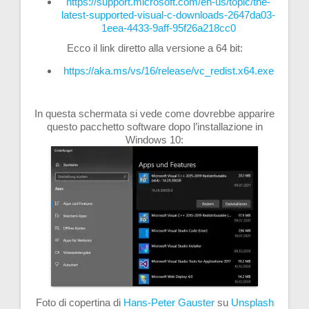
https://support.microsoft.com/en-us/topic/the-
latest-supported-visual-c-downloads-2647da03-
1eea-4433-9aff-95f26a218cc0
Ecco il link diretto alla versione a 64 bit:
https://aka.ms/vs/16/release/vc_redist.x64.exe
In questa schermata si vede come dovrebbe apparire
questo pacchetto software dopo l’installazione in
Windows 10:
Foto di copertina di
Hans-Peter Gauster
su
Unsplash