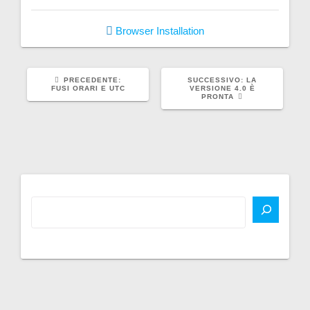
Browser
Installation
ARTICOLO
ARTICOLO
PRECEDENTE:
SUCCESSIVO:
LA
PRECEDENTE:
SUCCESSIVO:
FUSI ORARI E UTC
VERSIONE 4.0 È
PRONTA