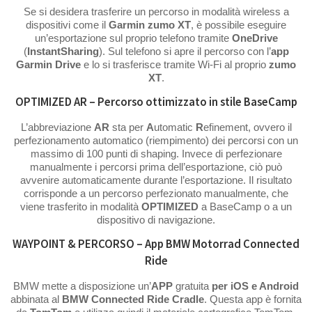
Se si desidera trasferire un percorso in modalità wireless a
dispositivi come il
Garmin zumo XT
, è possibile eseguire
un’esportazione sul proprio telefono tramite
OneDrive
(
InstantSharing
). Sul telefono si apre il percorso con l’
app
Garmin Drive
e lo si trasferisce tramite Wi-Fi al proprio
zumo
XT
.
OPTIMIZED AR – Percorso ottimizzato in stile BaseCamp
L’abbreviazione
AR
sta per
A
utomatic
R
efinement, ovvero il
perfezionamento automatico (riempimento) dei percorsi con un
massimo di 100 punti di shaping. Invece di perfezionare
manualmente i percorsi prima dell’esportazione, ciò può
avvenire automaticamente durante l’esportazione. Il risultato
corrisponde a un percorso perfezionato manualmente, che
viene trasferito in modalità
OPTIMIZED
a BaseCamp o a un
dispositivo di navigazione.
WAYPOINT & PERCORSO – App BMW Motorrad Connected
Ride
BMW mette a disposizione un’
APP
gratuita
per iOS e Android
abbinata al
BMW Connected Ride Cradle
. Questa app è fornita