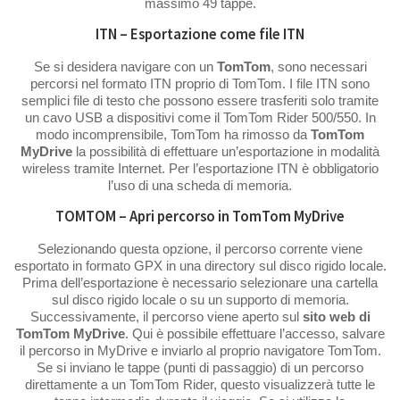
massimo 49 tappe.
ITN – Esportazione come file ITN
Se si desidera navigare con un
TomTom
, sono necessari
percorsi nel formato ITN proprio di TomTom. I file ITN sono
semplici file di testo che possono essere trasferiti solo tramite
un cavo USB a dispositivi come il TomTom Rider 500/550. In
modo incomprensibile, TomTom ha rimosso da
TomTom
MyDrive
la possibilità di effettuare un’esportazione in modalità
wireless tramite Internet. Per l’esportazione ITN è obbligatorio
l’uso di una scheda di memoria.
TOMTOM – Apri percorso in TomTom MyDrive
Selezionando questa opzione, il percorso corrente viene
esportato in formato GPX in una directory sul disco rigido locale.
Prima dell’esportazione è necessario selezionare una cartella
sul disco rigido locale o su un supporto di memoria.
Successivamente, il percorso viene aperto sul
sito web
di
TomTom MyDrive
. Qui è possibile effettuare l’accesso, salvare
il percorso in MyDrive e inviarlo al proprio navigatore TomTom.
Se si inviano le tappe (punti di passaggio) di un percorso
direttamente a un TomTom Rider, questo visualizzerà tutte le