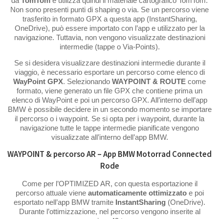
da
TomTom
e utilizza quindi il materiale cartografico TomTom.
Non sono presenti punti di shaping o via. Se un percorso viene
trasferito in formato GPX a questa app (InstantSharing,
OneDrive), può essere importato con l’app e utilizzato per la
navigazione. Tuttavia, non vengono visualizzate destinazioni
intermedie (tappe o Via-Points).
Se si desidera visualizzare destinazioni intermedie durante il
viaggio, è necessario esportare un percorso come elenco di
WayPoint GPX
. Selezionando
WAYPOINT & ROUTE
come
formato, viene generato un file GPX che contiene prima un
elenco di WayPoint e poi un percorso GPX. All’interno dell’app
BMW è possibile decidere in un secondo momento se importare
il percorso o i waypoint. Se si opta per i waypoint, durante la
navigazione tutte le tappe intermedie pianificate vengono
visualizzate all’interno dell’app BMW.
WAYPOINT & percorso AR – App BMW Motorrad Connected
Rode
Come per l’OPTIMIZED AR, con questa esportazione il
percorso attuale viene
automaticamente ottimizzato
e poi
esportato nell’app BMW tramite
InstantSharing
(OneDrive).
Durante l’ottimizzazione, nel percorso vengono inserite al