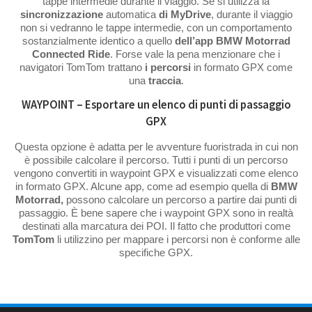
tappe intermedie durante il viaggio. Se si utilizza la
sincronizzazione
automatica
di MyDrive
, durante il viaggio
non si vedranno le tappe intermedie, con un comportamento
sostanzialmente identico a quello
dell’app BMW Motorrad
Connected Ride
. Forse vale la pena menzionare che i
navigatori TomTom trattano
i percorsi
in formato GPX come
una
traccia
.
WAYPOINT – Esportare un elenco di punti di passaggio
GPX
Questa opzione è adatta per le avventure fuoristrada in cui non
è possibile calcolare il percorso. Tutti i punti di un percorso
vengono convertiti in waypoint GPX e visualizzati come elenco
in formato GPX. Alcune app, come ad esempio quella di
BMW
Motorrad,
possono calcolare un percorso a partire dai punti di
passaggio. È bene sapere che i waypoint GPX sono in realtà
destinati alla marcatura dei POI. Il fatto che produttori come
TomTom
li utilizzino per mappare i percorsi non è conforme alle
specifiche GPX.