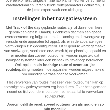
overeenkomen. Aangezien alle fabrikanten echter verschillend
kaartmateriaal en verschillende routeparameters definiëren, is
de juiste export vaak een uitdaging.
Instellingen in het navigatiesysteem
Met
Track of the day
geplande routes zijn al duizenden keren
gebruikt en getest. Daarbij is gebleken dat men een goede
overeenstemming krijgt tussen de planning en de weergave op
verschillende apparaten (of apps), als er in de apparaten geen
vermijdingen zijn geconfigureerd. Of er gebruik wordt gemaakt
van snelwegen, veerboten enz. wordt bij de planning bepaald en
er moeten dan zoveel routepunten worden ingesteld dat
navigatiesystemen later een identiek routeverloop berekenen.
Ook opties zoals
bochtige route
of
avontuurlijke
routebepaling
moeten in de apparaten worden uitgeschakeld
om onnodige verrassingen te voorkomen.
Het verwerken van routes met zeer veel routepunten kan op
sommige navigatiesystemen erg lang duren. Over het algemeen
neemt de tijd voor de import toe met het aantal te verwerken
routepunten.
Daarom geldt de regel:
zoveel routepunten als nodig en zo
min mogelijk
.