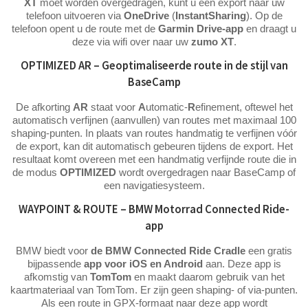
XT
moet worden overgedragen, kunt u een export naar uw
telefoon uitvoeren via
OneDrive
(
InstantSharing
). Op de
telefoon opent u de route met de
Garmin Drive-app
en draagt u
deze via wifi over naar uw
zumo XT
.
OPTIMIZED AR – Geoptimaliseerde route in de stijl van
BaseCamp
De afkorting
AR
staat voor
A
utomatic-
R
efinement, oftewel het
automatisch verfijnen (aanvullen) van routes met maximaal 100
shaping-punten. In plaats van routes handmatig te verfijnen vóór
de export, kan dit automatisch gebeuren tijdens de export. Het
resultaat komt overeen met een handmatig verfijnde route die in
de modus
OPTIMIZED
wordt overgedragen naar BaseCamp of
een navigatiesysteem.
WAYPOINT & ROUTE – BMW Motorrad Connected Ride-
app
BMW biedt voor
de BMW Connected Ride Cradle
een gratis
bijpassende
app voor iOS en Android
aan. Deze app is
afkomstig van
TomTom
en maakt daarom gebruik van het
kaartmateriaal van TomTom. Er zijn geen shaping- of via-punten.
Als een route in GPX-formaat naar deze app wordt