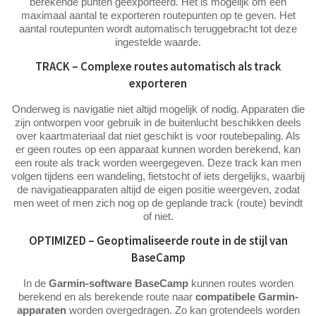
berekende punten geëxporteerd. Het is mogelijk om een
maximaal aantal te exporteren routepunten op te geven. Het
aantal routepunten wordt automatisch teruggebracht tot deze
ingestelde waarde.
TRACK – Complexe routes automatisch als track
exporteren
Onderweg is navigatie niet altijd mogelijk of nodig. Apparaten die
zijn ontworpen voor gebruik in de buitenlucht beschikken deels
over kaartmateriaal dat niet geschikt is voor routebepaling. Als
er geen routes op een apparaat kunnen worden berekend, kan
een route als track worden weergegeven. Deze track kan men
volgen tijdens een wandeling, fietstocht of iets dergelijks, waarbij
de navigatieapparaten altijd de eigen positie weergeven, zodat
men weet of men zich nog op de geplande track (route) bevindt
of niet.
OPTIMIZED – Geoptimaliseerde route in de stijl van
BaseCamp
In de
Garmin-software BaseCamp
kunnen routes worden
berekend en als berekende route naar
compatibele Garmin-
apparaten
worden overgedragen. Zo kan grotendeels worden