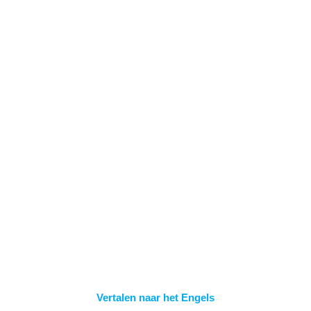
Spring
naar
inhoud
EXPORTINSTELLI
NGEN – INDELING
Vertalen naar het Engels