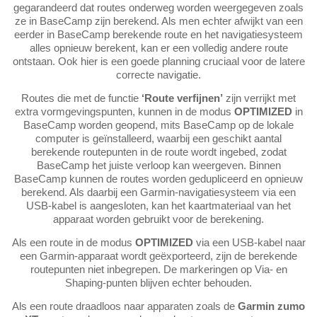
gegarandeerd dat routes onderweg worden weergegeven zoals
ze in BaseCamp zijn berekend. Als men echter afwijkt van een
eerder in BaseCamp berekende route en het navigatiesysteem
alles opnieuw berekent, kan er een volledig andere route
ontstaan. Ook hier is een goede planning cruciaal voor de latere
correcte navigatie.
Routes die met de functie
‘Route verfijnen’
zijn verrijkt met
extra vormgevingspunten, kunnen in de modus
OPTIMIZED
in
BaseCamp worden geopend, mits BaseCamp op de lokale
computer is geïnstalleerd, waarbij een geschikt aantal
berekende routepunten in de route wordt ingebed, zodat
BaseCamp het juiste verloop kan weergeven. Binnen
BaseCamp kunnen de routes worden gedupliceerd en opnieuw
berekend. Als daarbij een Garmin-navigatiesysteem via een
USB-kabel is aangesloten, kan het kaartmateriaal van het
apparaat worden gebruikt voor de berekening.
Als een route in de modus
OPTIMIZED
via een USB-kabel naar
een Garmin-apparaat wordt geëxporteerd, zijn de berekende
routepunten niet inbegrepen. De markeringen op Via- en
Shaping-punten blijven echter behouden.
Als een route draadloos naar apparaten zoals de
Garmin zumo