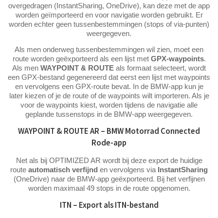
overgedragen (InstantSharing, OneDrive), kan deze met de app
worden geïmporteerd en voor navigatie worden gebruikt. Er
worden echter geen tussenbestemmingen (stops of via-punten)
weergegeven.
Als men onderweg tussenbestemmingen wil zien, moet een
route worden geëxporteerd als een lijst met
GPX-waypoints
.
Als men
WAYPOINT & ROUTE
als formaat selecteert, wordt
een GPX-bestand gegenereerd dat eerst een lijst met waypoints
en vervolgens een GPX-route bevat. In de BMW-app kun je
later kiezen of je de route of de waypoints wilt importeren. Als je
voor de waypoints kiest, worden tijdens de navigatie alle
geplande tussenstops in de BMW-app weergegeven.
WAYPOINT & ROUTE AR – BMW Motorrad Connected
Rode-app
Net als bij OPTIMIZED AR wordt bij deze export de huidige
route
automatisch verfijnd
en vervolgens via
InstantSharing
(OneDrive) naar de BMW-app geëxporteerd. Bij het verfijnen
worden maximaal 49 stops in de route opgenomen.
ITN – Export als ITN-bestand