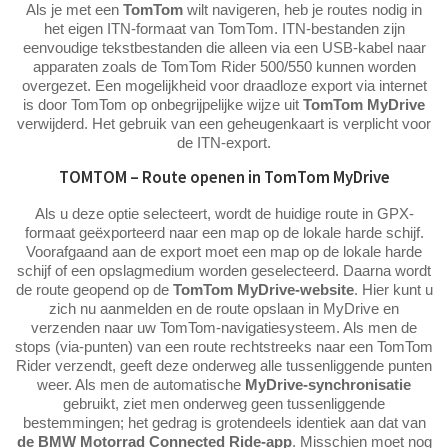
Als je met een
TomTom
wilt navigeren, heb je routes nodig in
het eigen ITN-formaat van TomTom. ITN-bestanden zijn
eenvoudige tekstbestanden die alleen via een USB-kabel naar
apparaten zoals de TomTom Rider 500/550 kunnen worden
overgezet. Een mogelijkheid voor draadloze export via internet
is door TomTom op onbegrijpelijke wijze uit
TomTom MyDrive
verwijderd. Het gebruik van een geheugenkaart is verplicht voor
de ITN-export.
TOMTOM – Route openen in TomTom MyDrive
Als u deze optie selecteert, wordt de huidige route in GPX-
formaat geëxporteerd naar een map op de lokale harde schijf.
Voorafgaand aan de export moet een map op de lokale harde
schijf of een opslagmedium worden geselecteerd. Daarna wordt
de route geopend op de
TomTom MyDrive-website
. Hier kunt u
zich nu aanmelden en de route opslaan in MyDrive en
verzenden naar uw TomTom-navigatiesysteem. Als men de
stops (via-punten) van een route rechtstreeks naar een TomTom
Rider verzendt, geeft deze onderweg alle tussenliggende punten
weer. Als men de automatische
MyDrive-synchronisatie
gebruikt, ziet men onderweg geen tussenliggende
bestemmingen; het gedrag is grotendeels identiek aan dat van
de BMW Motorrad Connected Ride-app
. Misschien moet nog