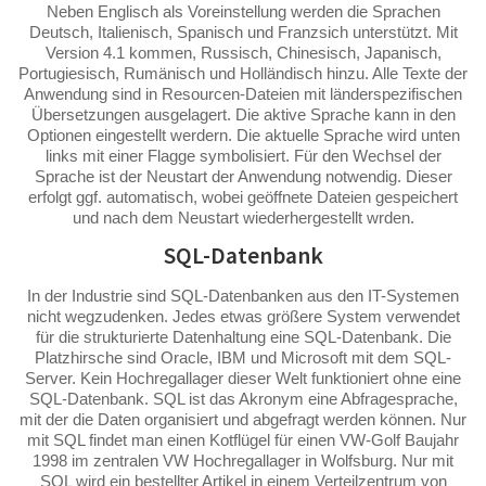
Neben Englisch als Voreinstellung werden die Sprachen
Deutsch, Italienisch, Spanisch und Franzsich unterstützt. Mit
Version 4.1 kommen, Russisch, Chinesisch, Japanisch,
Portugiesisch, Rumänisch und Holländisch hinzu. Alle Texte der
Anwendung sind in Resourcen-Dateien mit länderspezifischen
Übersetzungen ausgelagert. Die aktive Sprache kann in den
Optionen eingestellt werdern. Die aktuelle Sprache wird unten
links mit einer Flagge symbolisiert. Für den Wechsel der
Sprache ist der Neustart der Anwendung notwendig. Dieser
erfolgt ggf. automatisch, wobei geöffnete Dateien gespeichert
und nach dem Neustart wiederhergestellt wrden.
SQL-Datenbank
In der Industrie sind SQL-Datenbanken aus den IT-Systemen
nicht wegzudenken. Jedes etwas größere System verwendet
für die strukturierte Datenhaltung eine SQL-Datenbank. Die
Platzhirsche sind Oracle, IBM und Microsoft mit dem SQL-
Server. Kein Hochregallager dieser Welt funktioniert ohne eine
SQL-Datenbank. SQL ist das Akronym eine Abfragesprache,
mit der die Daten organisiert und abgefragt werden können. Nur
mit SQL findet man einen Kotflügel für einen VW-Golf Baujahr
1998 im zentralen VW Hochregallager in Wolfsburg. Nur mit
SQL wird ein bestellter Artikel in einem Verteilzentrum von