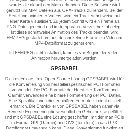
wurde, die aktuell den Mars erkunden. Diese Software wird
genutzt um MP4 Dateien aus GPX-Tracks zu rendern. Bei der
Erstellung animierter Videos, wird ein Track schrittweise auf
einer Karte visualisiert. Zu jedem Schritt wird ein Frame als
PNG-Datei generiert und im temporären Verzeichnis abgelegt.
Ist diese schrittweise Animation des Tracks beendet, wird
FFMPEG gestartet um aus den einzelnen Frame ein Video im
MP4-Dateiformat zu generieren.
Ist FFMPEG nicht installiert, kann es vor Beginn der Video-
Animation heruntergeladen werden.
GPSBABEL
Die kostenlose, freie Open-Source Lösung GPSBABEL wird für
die Konvertierung von herstellerspezifischen POI Formaten
verwendet. Die POI Formate der Hersteller TomTom und
Garmin verwenden eine binäre Formatierung der POI Daten.
Eine Spezifikationen dieser binären Formate ist nicht offiziell
erhältlich. Die Entwickler von GPSBABEL haben daher via
Reverse-Engeneering die wesentlichen Geheimnisse gelüftet
und mit GPSBABEL eine Lösung geschaffen, mit der man POIs
im Format GPI (Garmin) und OV2 (TomTom) in das GPX-
Dateiformat umwandeln kann. Diese Konvertierung funktioniert