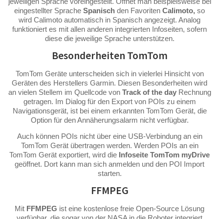
jeweiligen Sprache voreingestellt. Öffnet man beispielsweise bei
eingestellter Sprache
Spanisch
den Favoriten
Calimoto,
so
wird Calimoto automatisch in Spanisch angezeigt. Analog
funktioniert es mit allen anderen integrierten Infoseiten, sofern
diese die jeweilige Sprache unterstützen.
Besonderheiten TomTom
TomTom Geräte unterscheiden sich in vielerlei Hinsicht von
Geräten des Herstellers Garmin. Diesen Besonderheiten wird
an vielen Stellem im Quellcode von
Track of the day
Rechnung
getragen. Im Dialog für den Export von POIs zu einem
Navigationsgerät, ist bei einem erkannten TomTom Gerät, die
Option für den Annäherungsalarm nicht verfügbar.
Auch können POIs nicht über eine USB-Verbindung an ein
TomTom Gerät übertragen werden. Werden POIs an ein
TomTom Gerät exportiert, wird die
Infoseite TomTom myDrive
geöffnet. Dort kann man sich anmelden und den POI Import
starten.
FFMPEG
Mit
FFMPEG
ist eine kostenlose freie Open-Source Lösung
verfügbar, die sogar von der NASA in die Roboter integriert