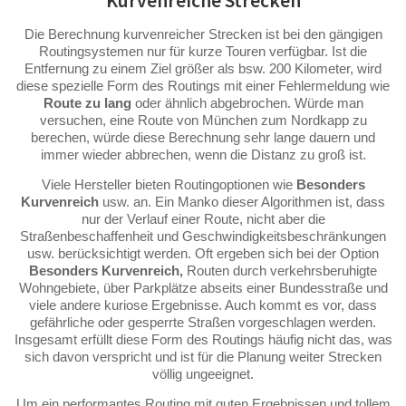
Kurvenreiche Strecken
Die Berechnung kurvenreicher Strecken ist bei den gängigen
Routingsystemen nur für kurze Touren verfügbar. Ist die
Entfernung zu einem Ziel größer als bsw. 200 Kilometer, wird
diese spezielle Form des Routings mit einer Fehlermeldung wie
Route zu lang
oder ähnlich abgebrochen. Würde man
versuchen, eine Route von München zum Nordkapp zu
berechen, würde diese Berechnung sehr lange dauern und
immer wieder abbrechen, wenn die Distanz zu groß ist.
Viele Hersteller bieten Routingoptionen wie
Besonders
Kurvenreich
usw. an. Ein Manko dieser Algorithmen ist, dass
nur der Verlauf einer Route, nicht aber die
Straßenbeschaffenheit und Geschwindigkeitsbeschränkungen
usw. berücksichtigt werden. Oft ergeben sich bei der Option
Besonders Kurvenreich,
Routen durch verkehrsberuhigte
Wohngebiete, über Parkplätze abseits einer Bundesstraße und
viele andere kuriose Ergebnisse. Auch kommt es vor, dass
gefährliche oder gesperrte Straßen vorgeschlagen werden.
Insgesamt erfüllt diese Form des Routings häufig nicht das, was
sich davon verspricht und ist für die Planung weiter Strecken
völlig ungeeignet.
Um ein performantes Routing mit guten Ergebnissen und tollem