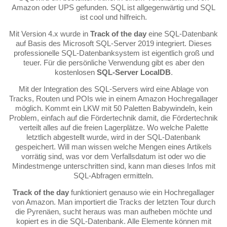
Amazon oder UPS gefunden. SQL ist allgegenwärtig und SQL
ist cool und hilfreich.
Mit Version 4.x wurde in
Track of the day
eine SQL-Datenbank
auf Basis des Microsoft SQL-Server 2019 integriert. Dieses
professionelle SQL-Datenbanksystem ist eigentlich groß und
teuer. Für die persönliche Verwendung gibt es aber den
kostenlosen
SQL-Server LocalDB
.
Mit der Integration des SQL-Servers wird eine Ablage von
Tracks, Routen und POIs wie in einem Amazon Hochregallager
möglich. Kommt ein LKW mit 50 Paletten Babywindeln, kein
Problem, einfach auf die Fördertechnik damit, die Fördertechnik
verteilt alles auf die freien Lagerplätze. Wo welche Palette
letztlich abgestellt wurde, wird in der SQL-Datenbank
gespeichert. Will man wissen welche Mengen eines Artikels
vorrätig sind, was vor dem Verfallsdatum ist oder wo die
Mindestmenge unterschritten sind, kann man dieses Infos mit
SQL-Abfragen ermitteln.
Track of the day
funktioniert genauso wie ein Hochregallager
von Amazon. Man importiert die Tracks der letzten Tour durch
die Pyrenäen, sucht heraus was man aufheben möchte und
kopiert es in die SQL-Datenbank. Alle Elemente können mit