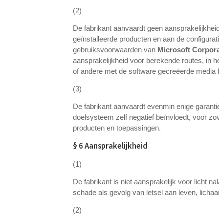
(2)
De fabrikant aanvaardt geen aansprakelijkheid 
geïnstalleerde producten en aan de configurati
gebruiksvoorwaarden van
Microsoft Corpor
aansprakelijkheid voor berekende routes, in het
of andere met de software gecreëerde media be
(3)
De fabrikant aanvaardt evenmin enige garantie
doelsysteem zelf negatief beïnvloedt, voor zov
producten en toepassingen.
§ 6 Aansprakelijkheid
(1)
De fabrikant is niet aansprakelijk voor licht n
schade als gevolg van letsel aan leven, lich
(2)