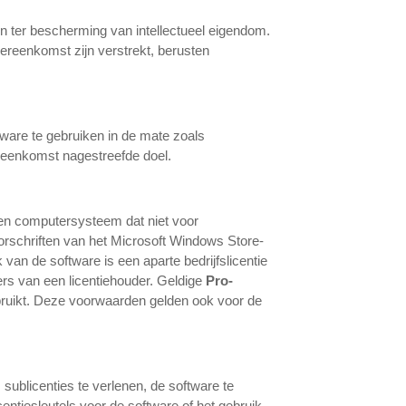
n ter bescherming van intellectueel eigendom.
vereenkomst zijn verstrekt, berusten
ftware te gebruiken in de mate zoals
reenkomst nagestreefde doel.
 een computersysteem dat niet voor
oorschriften van het Microsoft Windows Store-
van de software is een aparte bedrijfslicentie
ers van een licentiehouder. Geldige
Pro-
ruikt. Deze voorwaarden gelden ook voor de
 sublicenties te verlenen, de software te
entiesleutels voor de software of het gebruik