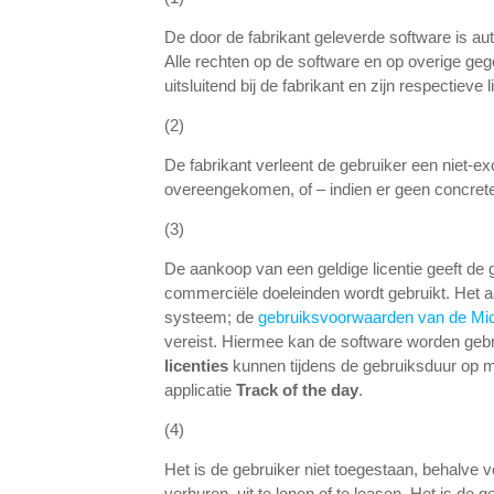
De door de fabrikant geleverde software is a
Alle rechten op de software en op overige geg
uitsluitend bij de fabrikant en zijn respectieve 
(2)
De fabrikant verleent de gebruiker een niet-ex
overeengekomen, of – indien er geen concret
(3)
De aankoop van een geldige licentie geeft de 
commerciële doeleinden wordt gebruikt. Het aa
systeem; de
gebruiksvoorwaarden van de Mi
vereist. Hiermee kan de software worden gebr
licenties
kunnen tijdens de gebruiksduur op 
applicatie
Track of the day
.
(4)
Het is de gebruiker niet toegestaan, behalve v
verhuren, uit te lenen of te leasen. Het is d