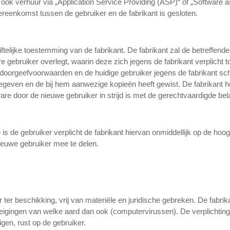
 ook verhuur via „Application Service Providing (ASP)“ of „Software as
ereenkomst tussen de gebruiker en de fabrikant is gesloten.
iftelijke toestemming van de fabrikant. De fabrikant zal de betreffen
re gebruiker overlegt, waarin deze zich jegens de fabrikant verplicht t
orgeefvoorwaarden en de huidige gebruiker jegens de fabrikant schrift
egeven en de bij hem aanwezige kopieën heeft gewist. De fabrikant h
are door de nieuwe gebruiker in strijd is met de gerechtvaardigde bel
is de gebruiker verplicht de fabrikant hiervan onmiddellijk op de hoog
ieuwe gebruiker mee te delen.
r ter beschikking, vrij van materiële en juridische gebreken. De fabrik
gingen van welke aard dan ook (computervirussen). De verplichting 
gen, rust op de gebruiker.