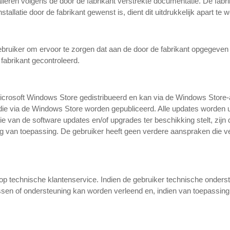
lleren volgens de door de fabrikant verstrekte documentatie. De fabri
nstallatie door de fabrikant gewenst is, dient dit uitdrukkelijk apart 
gebruiker om ervoor te zorgen dat aan de door de fabrikant opgegeve
 fabrikant gecontroleerd.
icrosoft Windows Store gedistribueerd en kan via de Windows Store-
 die via de Windows Store worden gepubliceerd. Alle updates worden ui
tie van de software updates en/of upgrades ter beschikking stelt, zijn 
g van toepassing. De gebruiker heeft geen verdere aanspraken die 
 op technische klantenservice. Indien de gebruiker technische onders
issen of ondersteuning kan worden verleend en, indien van toepassing