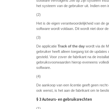
software vervolgens zelf op zijn systeem insta
het systeem van de gebruiker uit. Indien een i
(2)
Het is de eigen verantwoordelijkheid van de 
software wordt voldaan. Dit wordt niet door de
(3)
De applicatie
Track of the day
wordt via de M
gebruiker heeft alleen toegang tot de updates
gesteld. Voor zover de fabrikant na de installa
gebruiksvoorwaarden hierop eveneens volledi
software.
(4)
De aankoop van een licentie geeft geen recht
ook wenst, is het aan de fabrikant om te besl
§ 3 Auteurs- en gebruiksrechten
(1)