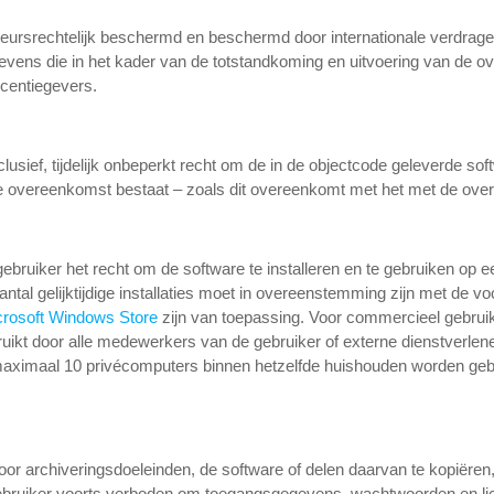
uteursrechtelijk beschermd en beschermd door internationale verdrage
evens die in het kader van de totstandkoming en uitvoering van de o
licentiegevers.
clusief, tijdelijk onbeperkt recht om de in de objectcode geleverde so
e overeenkomst bestaat – zoals dit overeenkomt met het met de ove
gebruiker het recht om de software te installeren en te gebruiken op
ntal gelijktijdige installaties moet in overeenstemming zijn met de v
crosoft Windows Store
zijn van toepassing. Voor commercieel gebruik 
uikt door alle medewerkers van de gebruiker of externe dienstverlen
maximaal 10 privécomputers binnen hetzelfde huishouden worden geb
oor archiveringsdoeleinden, de software of delen daarvan te kopiëren,
e gebruiker voorts verboden om toegangsgegevens, wachtwoorden en lic