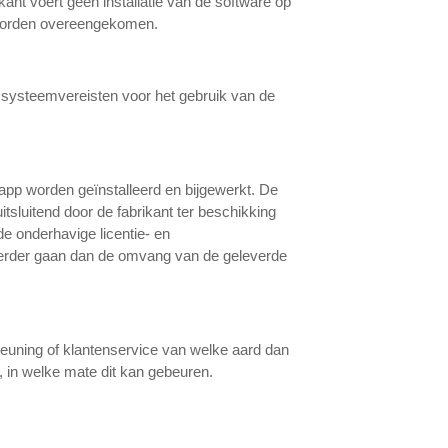
kant voert geen installatie van de software op
te worden overeengekomen.
n systeemvereisten voor het gebruik van de
app worden geïnstalleerd en bijgewerkt. De
tsluitend door de fabrikant ter beschikking
de onderhavige licentie- en
verder gaan dan de omvang van de geleverde
teuning of klantenservice van welke aard dan
, in welke mate dit kan gebeuren.