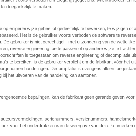
den toegankelijk te maken.
e op enigerlei wijze geheel of gedeeltelijk te bewerken, te wijzigen o
 gebaseerd. Het is de gebruiker voorts verboden de software te reverse
 De gebruiker is niet gerechtigd – met uitzondering van de wettelijk
ren, reverse engineering toe te passen of op andere wijze te trachten
orschriften is toegestaan om reverse engineering of decompilatie uit t
a’s te bereiken, is de gebruiker verplicht om de fabrikant vóór het u
orgenomen handelingen. Decompilatie is overigens alleen toegestaan
bij het uitvoeren van de handeling kan aantonen.
bovengenoemde bepalingen, kan de fabrikant geen garantie geven voor 
an auteursvermeldingen, serienummers, versienummers, handelsmerke
geldt ook voor het onderdrukken van de weergave van deze kenmerken 