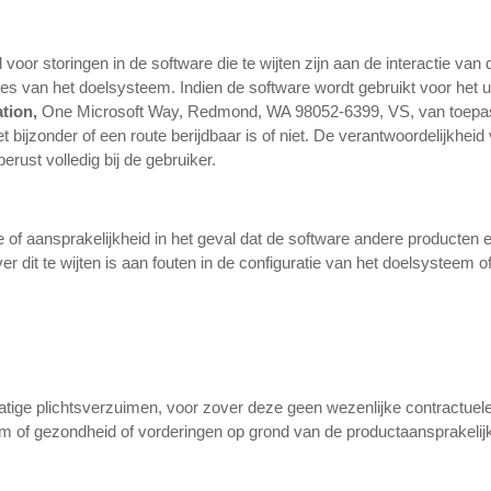
voor storingen in de software die te wijten zijn aan de interactie va
es van het doelsysteem. Indien de software wordt gebruikt voor het ui
ation,
One Microsoft Way, Redmond, WA 98052-6399, VS, van toepass
 bijzonder of een route berijdbaar is of niet. De verantwoordelijkheid
rust volledig bij de gebruiker.
 of aansprakelijkheid in het geval dat de software andere producten
er dit te wijten is aan fouten in de configuratie van het doelsysteem
alatige plichtsverzuimen, voor zover deze geen wezenlijke contractuele
aam of gezondheid of vorderingen op grond van de productaansprakelij