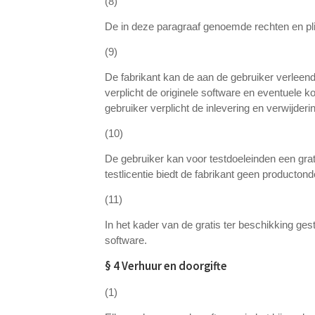
(8)
De in deze paragraaf genoemde rechten en plic
(9)
De fabrikant kan de aan de gebruiker verleende
verplicht de originele software en eventuele 
gebruiker verplicht de inlevering en verwijderin
(10)
De gebruiker kan voor testdoeleinden een grat
testlicentie biedt de fabrikant geen producton
(11)
In het kader van de gratis ter beschikking ges
software.
§ 4 Verhuur en doorgifte
(1)