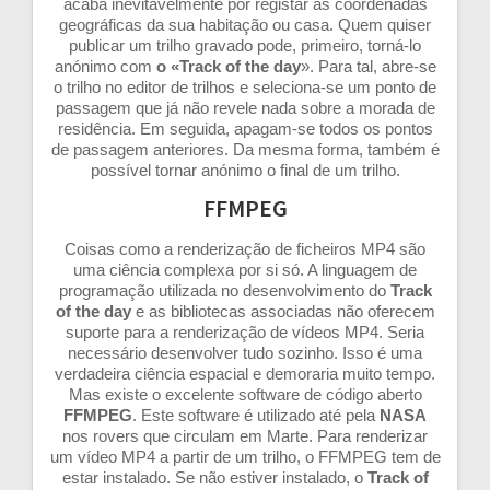
acaba inevitavelmente por registar as coordenadas
geográficas da sua habitação ou casa. Quem quiser
publicar um trilho gravado pode, primeiro, torná-lo
anónimo com
o «Track of the day
». Para tal, abre-se
o trilho no editor de trilhos e seleciona-se um ponto de
passagem que já não revele nada sobre a morada de
residência. Em seguida, apagam-se todos os pontos
de passagem anteriores. Da mesma forma, também é
possível tornar anónimo o final de um trilho.
FFMPEG
Coisas como a renderização de ficheiros MP4 são
uma ciência complexa por si só. A linguagem de
programação utilizada no desenvolvimento do
Track
of the day
e as bibliotecas associadas não oferecem
suporte para a renderização de vídeos MP4. Seria
necessário desenvolver tudo sozinho. Isso é uma
verdadeira ciência espacial e demoraria muito tempo.
Mas existe o excelente software de código aberto
FFMPEG
. Este software é utilizado até pela
NASA
nos rovers que circulam em Marte. Para renderizar
um vídeo MP4 a partir de um trilho, o FFMPEG tem de
estar instalado. Se não estiver instalado, o
Track of