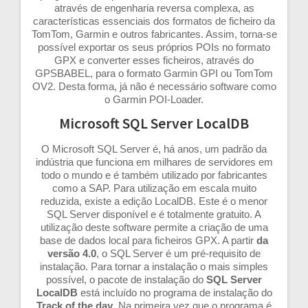
através de engenharia reversa complexa, as
características essenciais dos formatos de ficheiro da
TomTom, Garmin e outros fabricantes. Assim, torna-se
possível exportar os seus próprios POIs no formato
GPX e converter esses ficheiros, através do
GPSBABEL, para o formato Garmin GPI ou TomTom
OV2. Desta forma, já não é necessário software como
o Garmin POI-Loader.
Microsoft SQL Server LocalDB
O Microsoft SQL Server é, há anos, um padrão da
indústria que funciona em milhares de servidores em
todo o mundo e é também utilizado por fabricantes
como a SAP. Para utilização em escala muito
reduzida, existe a edição LocalDB. Este é o menor
SQL Server disponível e é totalmente gratuito. A
utilização deste software permite a criação de uma
base de dados local para ficheiros GPX. A partir
da
versão 4.0
, o SQL Server é um pré-requisito de
instalação. Para tornar a instalação o mais simples
possível, o pacote de instalação do
SQL Server
LocalDB
está incluído no programa de instalação do
Track of the day
. Na primeira vez que o programa é